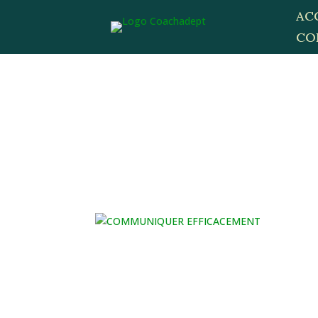
AC
CO