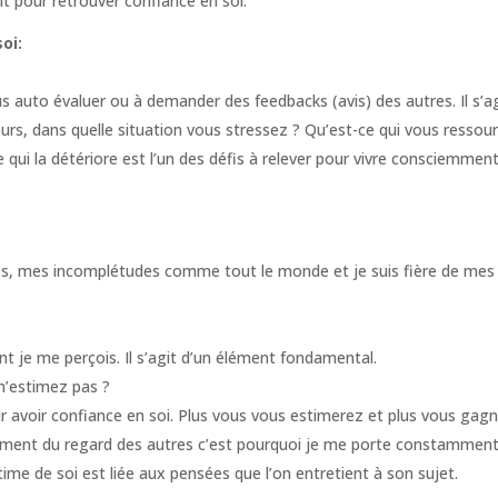
 pour retrouver confiance en soi.
oi:
to évaluer ou à demander des feedbacks (avis) des autres. Il s’agit
eurs, dans quelle situation vous stressez ? Qu’est-ce qui vous ressou
e qui la détériore est l’un des défis à relever pour vivre consciemment
es, mes incomplétudes comme tout le monde et je suis fière de mes f
ont je me perçois. Il s’agit d’un élément fondamental.
n’estimez pas ?
our avoir confiance en soi. Plus vous vous estimerez et plus vous ga
ent du regard des autres c’est pourquoi je me porte constamment du
time de soi est liée aux pensées que l’on entretient à son sujet.