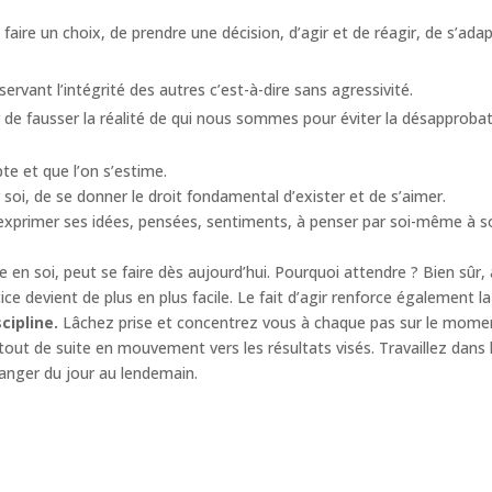
e faire un choix, de prendre une décision, d’agir et de réagir, de s’ad
ervant l’intégrité des autres c’est-à-dire sans agressivité.
 de fausser la réalité de qui nous sommes pour éviter la désapprobat
te et que l’on s’estime.
 soi, de se donner le droit fondamental d’exister et de s’aimer.
à exprimer ses idées, pensées, sentiments, à penser par soi-même à s
 en soi, peut se faire dès aujourd’hui. Pourquoi attendre ? Bien sûr
ice devient de plus en plus facile. Le fait d’agir renforce également l
cipline.
Lâchez prise et concentrez vous à chaque pas sur le mome
out de suite en mouvement vers les résultats visés. Travaillez dans l
hanger du jour au lendemain.